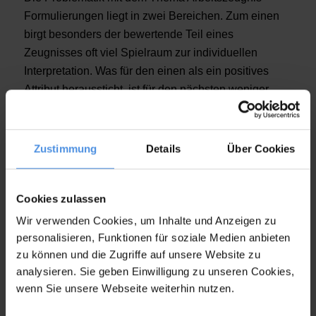
Formulierungen liegt in zwei Bereichen. Zum einen
birgt besonders der bewertende Teil eines
Zeugnisses oft viel Spielraum zur individuellen
Interpretation. Was für den einen als ein positives
Attribut heraussticht, ist für den nächsten weniger
attraktiv. Daher unbedingt auf undurchsichtige
Formulierungen verzichten. Klare Aussagen helfen
dabei, die Inhalte korrekt zu verstehen.
Zustimmung
Details
Über Cookies
Noten im Arbeitszeugnis
Cookies zulassen
Wir verwenden Cookies, um Inhalte und Anzeigen zu
Im Laufe der Zeit hat sich die Noten betreffend eine
personalisieren, Funktionen für soziale Medien anbieten
Art
Code zwischen Arbeitgebern
entwickelt. Oft sind
zu können und die Zugriffe auf unsere Website zu
auf den ersten Blick sehr positive Bemerkungen dazu
analysieren. Sie geben Einwilligung zu unseren Cookies,
gedacht, mittelmäßige oder gar unzureichende
wenn Sie unsere Webseite weiterhin nutzen.
Leistungen freundlich zu formulieren. Im Folgenden