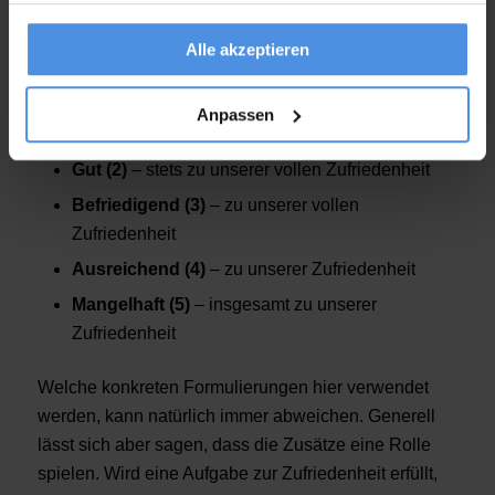
ein paar Beispiele, wie sich einzelne Formulierungen
in Schulnoten ausdrücken könnten:
Alle akzeptieren
Sehr gut (1)
– zu größter Zufriedenheit, stets zu
unserer vollsten Zufriedenheit, mit äußerster
Anpassen
Zufriedenheit
Gut (2)
– stets zu unserer vollen Zufriedenheit
Befriedigend (3)
– zu unserer vollen
Zufriedenheit
Ausreichend (4)
– zu unserer Zufriedenheit
Mangelhaft (5)
– insgesamt zu unserer
Zufriedenheit
Welche konkreten Formulierungen hier verwendet
werden, kann natürlich immer abweichen. Generell
lässt sich aber sagen, dass die Zusätze eine Rolle
spielen. Wird eine Aufgabe zur Zufriedenheit erfüllt,