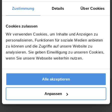
Umsatzsteuer-Identifikationsnummer
angeben.
Zustimmung
Details
Über Cookies
Sowohl Ihre Adresse als auch die
Falsche Angabe der
Adresse des Rechnungsempfängers
Adresse
müssen unbedingt auf der Rechnung
fehlerfrei angegeben werden.
Cookies zulassen
Fallen Sie nicht unter die
Steuerbetrag wird falsch
Kleinunternehmerregelung, dann muss
Wir verwenden Cookies, um Inhalte und Anzeigen zu
angegeben
der fällige Steuerbetrag gesondert
personalisieren, Funktionen für soziale Medien anbieten
ausgewiesen werden.
zu können und die Zugriffe auf unsere Website zu
Jede Rechnung muss von Ihnen eine
analysieren. Sie geben Einwilligung zu unseren Cookies,
einzigartige und fortlaufende
Rechnungsnummer nicht
Rechnungsnummer bekommen. Es
wenn Sie unsere Webseite weiterhin nutzen.
einzigartig
drohen Ihnen Strafen, wenn zwei oder
mehrere Rechnungen mit der gleichen
Rechnungsnummer auftauchen.
Alle akzeptieren
Hinweis:
Mit einem
Rechnungsprogramm
lassen sich
diese typischen Fehler besser vermeiden, da Ihnen das
Anpassen
Programm beispielsweise die Rechnungsnummer
bereits automatisch ausfüllt und nie doppelt vergibt.