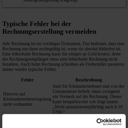
Typische Fehler bei der
Rechnungserstellung vermeiden
Jede Rechnung ist ein wichtiges Dokument. Das bedeutet, dass eine
Rechnung nur dann rechtsgültig ist, wenn sie absolut fehlerfrei ist.
Eine felherhafte Rechnung kann Sie einiges an Geld kosten, denn
der Rechnungsempfänger muss eine fehlerhafte Rechnung nicht
bezahlen. Auch beim Rechnung schreiben als Freiberufler passieren
immer wieder typische Fehler.
Fehler
Beschreibung
Sind Sie Kleinunternehmer und von der
Umsatzsteuer befreit, muss zwingend
Hinweis auf
ein Vermerk auf die Rechnung. Dieser
Kleinunternehmerregelung
kann beispielsweise wie folgt lauten:
nicht vorhanden
„Nicht umsatzsteuerpflichtig nach § 19
UStG“
Als Rechnungsersteller müssen Sie
zwingend Ihre Steuernummer oder Ihre
Steuernummer fehlt