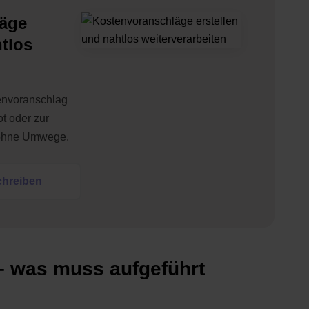
äge
htlos
n
envoranschlag
t oder zur
 ohne Umwege.
chreiben
– was muss aufgeführt