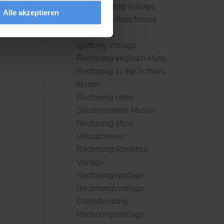
Projektauftrag Vorlage
Alle akzeptieren
Provisionsabrechnung
Muster
Quittung Vorlage
Rechnung englisch Muster
Rechnung in die Schweiz
Muster
Rechnung ohne
Steuernummer Muster
Rechnung ohne
Umsatzsteuer
Rechnungskorrektur
Vorlage
Rechnungsvorlage
Rechnungsvorlage
Dienstleistung
Rechnungsvorlage