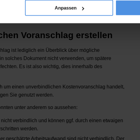
e individuell anzupassen, sind jedoch Vorkenntnisse
Anpassen
chen Voranschlag erstellen
lag ist lediglich ein Überblick über mögliche
in solches Dokument nicht verwenden, um spätere
hten. Es ist also wichtig, dies innerhalb des
ch um einen unverbindlichen Kostenvoranschlag handelt,
egen Sie genutzt werden.
nnten unter anderem so aussehen:
nicht verbindlich und können ggf. durch einen etwaigen
schritten werden.
r geschätzte Arbeitsaufwand sind nicht verbindlich. Der