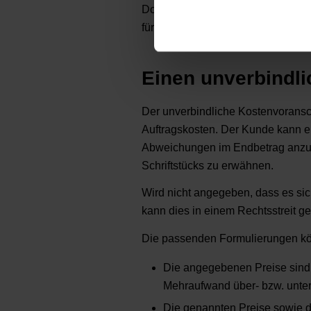
Dokuments. Um eine solche Vorlag
für Excel notwendig.
Einen unverbindli
Der unverbindliche Kostenvoransch
Auftragskosten. Der Kunde kann e
Abweichungen im Endbetrag anzufec
Schriftstücks zu erwähnen.
Wird nicht angegeben, dass es si
kann dies in einem Rechtsstreit g
Die passenden Formulierungen kö
Die angegebenen Preise sind 
Mehraufwand über- bzw. unter
Die genannten Preise sowie de