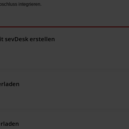
bschluss integrieren.
t sevDesk erstellen
erladen
erladen