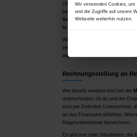
Umsatzsteuer abführst), aber dein
Wir verwenden Cookies, um I
und die Zugriffe auf unsere 
beispielsweise der Fall, wenn du 
Webseite weiterhin nutzen.
Schweiz an eine Privatperson ve
in Deutschland
und in der Rechn
Wichtig ist aber in allen Fällen ei
viele Details ankommt, die darüb
abgeführt werden muss. Nachfolgen
Rechnungsstellung an Re
Wie bereits erwähnt wird bei der
M
unterschieden, ob du und der Em
sind per Definition Unternehmer, 
an das Finanzamt abführen. Wenn d
Regelunternehmer bezeichnen.
Es gibt nun zwei Situationen, die