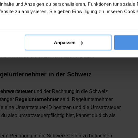
 Kunde nicht, dann ändern sich die Vorgaben. Das wäre
nhalte und Anzeigen zu personalisieren, Funktionen für soziale
Website zu analysieren. Sie geben Einwilligung zu unseren Cook
als
Umsatzsteuerpflichtiger Verkäufer etwas in die
rkaufst
. In diesem Fall bleibt die
Umsatzsteuer-Pflicht
ung wird die deutsche Umsatzsteuer ausgewiesen.
ne individuelle Prüfung, da es wie bereits erwähnt auf
Anpassen
er entscheiden, ob und wo welche Umsatzsteuer
d findest du die einzelnen Fälle im Detail:
gelunternehmer in der Schweiz
ehrwertsteuer
und der Rechnung in die Schweiz
pfänger
Regelunternehmer
seid. Regelunternehmer
die eine Umsatzsteuer-ID besitzen und die Umsatzsteuer
u also umsatzsteuerpflichtig bist, kannst du dich als
 beim Rechnung in die Schweiz stellen zu betrachten