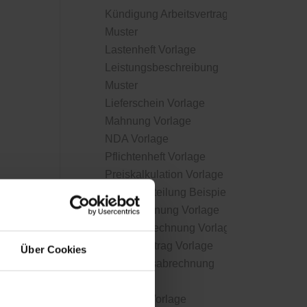
Kündigung Arbeitsvertrag
Muster
Lastenheft Vorlage
Leistungsbeschreibung
Muster
Lieferschein Vorlage
Mahnung Vorlage
NDA Vorlage
Pflichtenheft Vorlage
Preiskalkulation Vorlage
Pressemitteilung Beispiel
Privatrechnung Vorlage
Proformarechnung Vorlage
Projektauftrag Vorlage
Über Cookies
Provisionsabrechnung
Muster
Quittung Vorlage