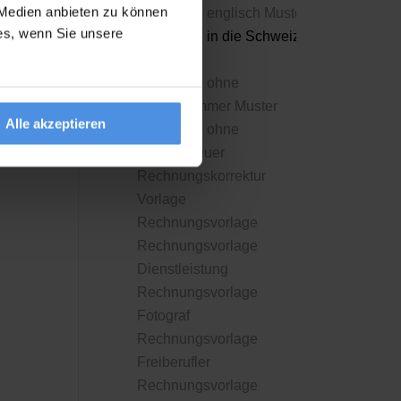
 Medien anbieten zu können
Rechnung englisch Muster
ies, wenn Sie unsere
Rechnung in die Schweiz
Muster
Rechnung ohne
Steuernummer Muster
Alle akzeptieren
Rechnung ohne
Umsatzsteuer
Rechnungskorrektur
Vorlage
Rechnungsvorlage
Rechnungsvorlage
Dienstleistung
Rechnungsvorlage
Fotograf
Rechnungsvorlage
Freiberufler
Rechnungsvorlage