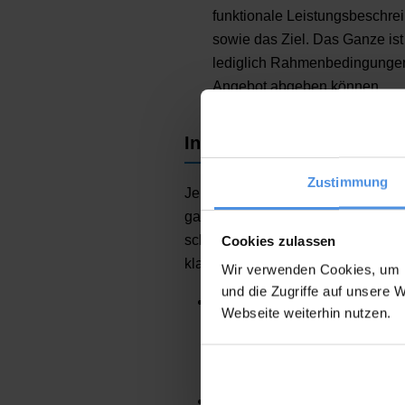
funktionale Leistungsbeschrei
sowie das Ziel. Das Ganze ist 
lediglich Rahmenbedingungen 
Angebot abgeben können.
Inhalte einer Leistungsb
Zustimmung
Je nachdem, um welche Art der Le
ganze Reihe von Informationen ent
schnell und einfach austauschen u
Cookies zulassen
klassische Leistungsbeschreibung 
Wir verwenden Cookies, um I
und die Zugriffe auf unsere 
Details zum Vertragspartner
Webseite weiterhin nutzen.
Dazu gehören Kundenname, Te
gleichen Daten zum Dienstlei
Erstellers der Leistungsbesch
Projektdetails:
Im nächsten Ab