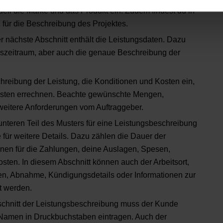
ell die Marke und das Produkt ein. Zudem findest du in
 für die Beschreibung des Projektes.
 nächste Abschnitt enthält die Leistungsdaten. Dazu
ngszeitraum, aber auch die genaue Beschreibung der
hreibung der Leistung, die Konditionen und Kosten ein,
sten errechnen. Beachte gewünschte Mengen,
 weitere Anforderungen vom Auftraggeber.
unteren Teil des Musters für eine Leistungsbeschreibung
 für weitere Details. Dazu zählen die Dauer der
onen für die Zahlungen, deine Auslagen, Spesen,
sten. In diesem Abschnitt können auch der Arbeitsort,
gen, Abnahme, Kündigungsdetails oder Informationen zur
t werden.
schnitt der Leistungsbeschreibung muss der Kunde
Namen in Druckbuchstaben eintragen. Auch der