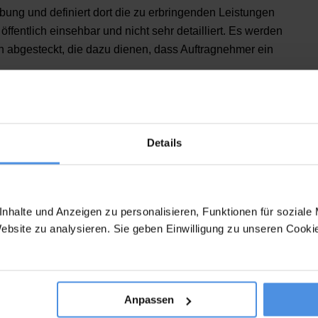
bung und definiert dort die zu erbringenden Leistungen
öffentlich einsehbar und nicht sehr detailliert. Es werden
abgesteckt, die dazu dienen, dass Auftragnehmer ein
eschreibung
Details
istungsbeschreibung es sich handelt, müssen eine
halten sein. Durch unser Muster kannst du die Daten
nd sparst jede Menge Zeit. Im Beratungsbereich ist eine
beispielsweise wie folgt aufgebaut:
nhalte und Anzeigen zu personalisieren, Funktionen für soziale
Website zu analysieren. Sie geben Einwilligung zu unseren Cook
:
Im oberen Teil stehen Details zum Vertragspartner.
lefonnummer, E-Mail-Adresse, Anschrift und auch die
ster. Hier ist außerdem das Datum sowie ein Name des
reibung zu finden.
Anpassen
schnitt geht es um das Projekt. Du trägst hier den