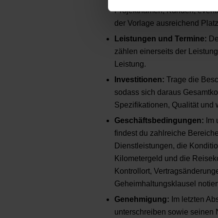
Projektnamen, Kunden, eventu
der Vorlage ausreichend Platz
Leistungen und Termine:
Der
zählen einerseits der Leistu
Leistung.
Investitionen:
Trage die Besc
sodass sich daraus Gesamtko
Spezifikationen, Qualität und
Geschäftsbedingungen:
Im 
findest du zahlreiche Bereiche
Dienstleistungen, die Konditi
Kilometergeld und die Reiseko
Kontrollort, Vertragsänderun
Geheimhaltungsklausel notier
Genehmigung:
Im letzten Ab
unterschreiben sowie seinen 