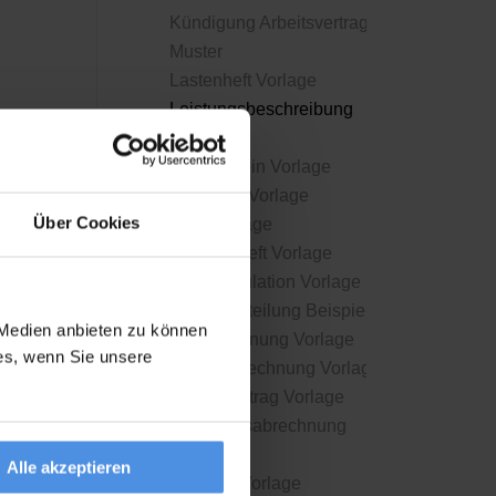
Kündigung Arbeitsvertrag
Muster
Lastenheft Vorlage
Leistungsbeschreibung
Muster
Lieferschein Vorlage
Mahnung Vorlage
Über Cookies
NDA Vorlage
Pflichtenheft Vorlage
Preiskalkulation Vorlage
Pressemitteilung Beispiel
 Medien anbieten zu können
Privatrechnung Vorlage
ies, wenn Sie unsere
Proformarechnung Vorlage
Projektauftrag Vorlage
Provisionsabrechnung
Muster
Alle akzeptieren
Quittung Vorlage