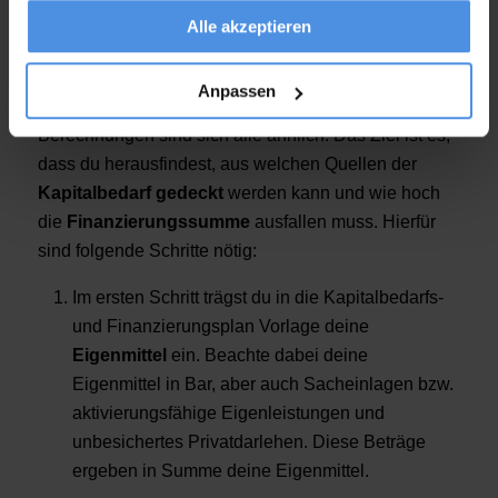
beinhalten?
Alle akzeptieren
In einem Finanzierungsplan Muster ist die
Anpassen
Darstellung zwar teilweise verschieden, doch die
Berechnungen sind sich alle ähnlich. Das Ziel ist es,
dass du herausfindest, aus welchen Quellen der
Kapitalbedarf gedeckt
werden kann und wie hoch
die
Finanzierungssumme
ausfallen muss. Hierfür
sind folgende Schritte nötig:
Im ersten Schritt trägst du in die Kapitalbedarfs-
und Finanzierungsplan Vorlage deine
Eigenmittel
ein. Beachte dabei deine
Eigenmittel in Bar, aber auch Sacheinlagen bzw.
aktivierungsfähige Eigenleistungen und
unbesichertes Privatdarlehen. Diese Beträge
ergeben in Summe deine Eigenmittel.