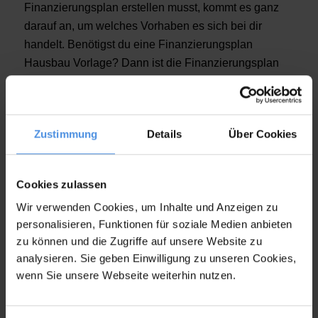
Finanzierungsplan erstellen musst, kommt es ganz
darauf an, um welches Vorhaben es sich bei dir
handelt. Benötigst du eine Finanzierungsplan
Hausbau Vorlage? Dann ist die Finanzierungsplan
Hauskauf Vorlage ganz anders aufgebaut als bei
einer Vorlage für einen Finanzierungsplan für ein
berufliches Projekt.
Zustimmung
Details
Über Cookies
In allen Vorlagen und Mustern, unabhängig des
Zweckes, ist die
Berechnung zwischen
Eigenkapital und Fremdkapital
jedoch identisch.
Cookies zulassen
Das Ziel ist es, mit dem Finanzierungsplan
Wir verwenden Cookies, um Inhalte und Anzeigen zu
herauszufinden, welches und wie das benötigte Geld
personalisieren, Funktionen für soziale Medien anbieten
finanziert werden soll.
zu können und die Zugriffe auf unsere Website zu
analysieren. Sie geben Einwilligung zu unseren Cookies,
wenn Sie unsere Webseite weiterhin nutzen.
Was muss ein
Finanzierungsplan