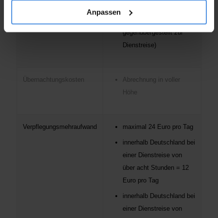
gesagt jährliche Kosten
Anpassen
für das Privatauto
gegenübergestellt zur
Dienstreise)
Übernachtungskosten
Abrechnung in voller
Höhe
Verpflegungsmehraufwand
maximal 24 Euro pro Tag
innerhalb Deutschland bei
einer Dienstreise von
über acht Stunden = 12
Euro pro Tag
innerhalb Deutschland bei
einer Dienstreise von