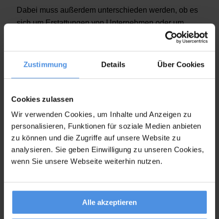
Dabei muss außerdem unterschieden werden, ob es
sich um Erstattungen von Unternehmen oder um
steuerliche Erstattungen handelt. Unternehmen in
Deutschland haben theoretisch die freie Wahl, wie
hoch die Spesen für ihre Mitarbeiter ausfallen
Zustimmung
Details
Über Cookies
können. Der Gesetzgeber gibt lediglich Mindest-
Pauschalen vor. Bei der
steuerlichen Erstattung für
Cookies zulassen
Selbstständige
gelten wiederum die
gesetzlich
festgelegten Pauschalen
.
Wir verwenden Cookies, um Inhalte und Anzeigen zu
personalisieren, Funktionen für soziale Medien anbieten
KOSTENPUNKTE
ABRECHNUNG
zu können und die Zugriffe auf unsere Website zu
analysieren. Sie geben Einwilligung zu unseren Cookies,
Fahrtkosten
als Kilometerpauschale
wenn Sie unsere Webseite weiterhin nutzen.
(20-30 Cent pro
gefahrenen Kilometer, je
nach Fahrzeug)
Alle akzeptieren
Kilometersatz (grob