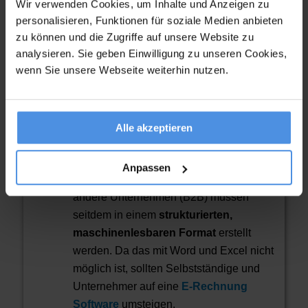
Wir verwenden Cookies, um Inhalte und Anzeigen zu
Die Rechnungsvorlage als PDF dient als Ideengeber.
personalisieren, Funktionen für soziale Medien anbieten
Lässt sie sich bearbeiten und anschließend als
zu können und die Zugriffe auf unsere Website zu
geschützte Version speichern, erspart dies den Schritt
analysieren. Sie geben Einwilligung zu unseren Cookies,
der Dateiumwandlung. Eine kleine Zeitersparnis, die
wenn Sie unsere Webseite weiterhin nutzen.
im hektischen Arbeitsalltag einen echten Unterschied
machen kann.
<
Alle akzeptieren
Achtung:
Seit Januar 2025 gilt die E-
Anpassen
Rechnungspflicht. Rechnungen an
andere Unternehmen (B2B) müssen
seitdem in einem
strukturierten,
maschinenlesbaren Format
erstellt
werden. Da das mit Word und Excel nicht
möglich ist, sollten Selbstständige und
Unternehmer auf eine
E-Rechnung
Software
umsteigen.