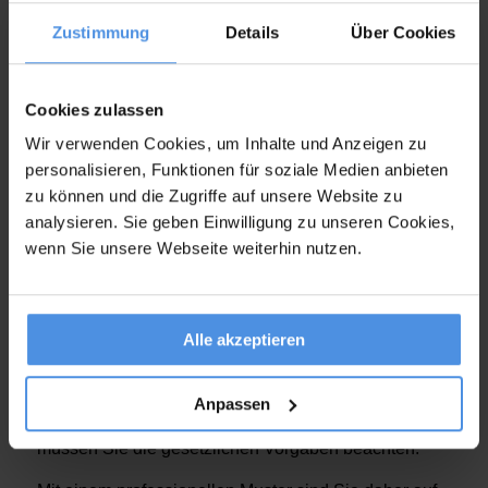
Rechnung den passenden Komfort.
Zustimmung
Details
Über Cookies
So können Sie nicht nur die Beispieldaten auf dem
Vordruck durch Ihre eigenen Daten ersetzen und
Cookies zulassen
damit entsprechend personalisieren, sondern auch
die Tabelle für die einzelnen Positionen beliebig und
Wir verwenden Cookies, um Inhalte und Anzeigen zu
übersichtlich erweitern.
personalisieren, Funktionen für soziale Medien anbieten
zu können und die Zugriffe auf unsere Website zu
analysieren. Sie geben Einwilligung zu unseren Cookies,
Beispiele für Vor- und
wenn Sie unsere Webseite weiterhin nutzen.
Nachteile einer Rechnung
ohne Umsatzsteuer
Alle akzeptieren
Gerade für Gründer und Jungunternehmer, die sich
erst selbstständig gemacht haben, kann die
Anpassen
Kleinunternehmerregelung sinnvoll sein. Trotzdem
müssen Sie die gesetzlichen Vorgaben beachten.