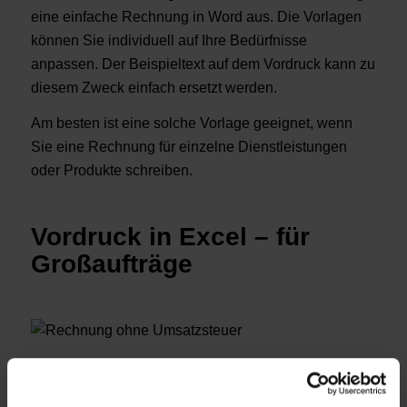
eine einfache Rechnung in Word aus. Die Vorlagen
können Sie individuell auf Ihre Bedürfnisse
anpassen. Der Beispieltext auf dem Vordruck kann zu
diesem Zweck einfach ersetzt werden.
Am besten ist eine solche Vorlage geeignet, wenn
Sie eine Rechnung für einzelne Dienstleistungen
oder Produkte schreiben.
Vordruck in Excel – für
Großaufträge
Für große Aufträge mit vielen unterschiedlichen
Positionen bietet Ihnen eine Vorlage in Excel für Ihre