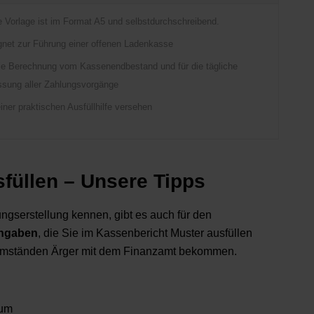
e Vorlage ist im Format A5 und selbstdurchschreibend.
gnet zur Führung einer offenen Ladenkasse
die Berechnung vom Kassenendbestand und für die tägliche
ssung aller Zahlungsvorgänge
einer praktischen Ausfüllhilfe versehen
füllen – Unsere Tipps
ngserstellung kennen, gibt es auch für den
angaben
, die Sie im Kassenbericht Muster ausfüllen
Umständen Ärger mit dem Finanzamt bekommen.
tum