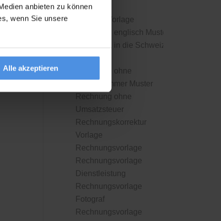
 Medien anbieten zu können
Muster
ies, wenn Sie unsere
Quittung Vorlage
Rechnung englisch Muster
Rechnung in die Schweiz
Muster
Alle akzeptieren
Rechnung ohne
Steuernummer Muster
Rechnung ohne
Umsatzsteuer
Rechnungskorrektur
Vorlage
Rechnungsvorlage
Rechnungsvorlage
Dienstleistung
Rechnungsvorlage
Fotograf
Rechnungsvorlage