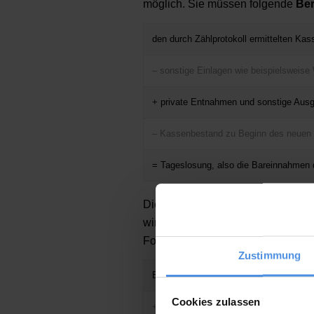
möglich. Sie müssen folgende
Be
den durch Zählprotokoll ermittelten K
– sonstige Einlagen wie beispielsweise
+ private Entnahmen und sonstige Aus
– Kassenbestand zu Beginn des neuen
= Tageslosung, also die Bareinnahmen
Diese Berechnungsformel wird al
wird im ersten Schritt ermittelt u
Form hingegen wird als
progress
Zustimmung
Bestand der Kasse am Anfang des Ges
Cookies zulassen
+ sonstige Einlagen wie beispielsweise