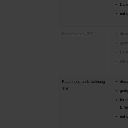
Bare
mit 
Kassenbericht 317
dies
geei
Bare
mit 
Kassenbestandsrechnung
dies
318
geei
für 
Erfa
mit 