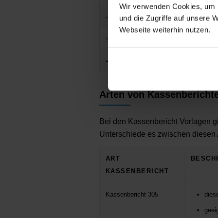
Wir verwenden Cookies, um I
– private Entnahmen und andere Ausga
und die Zugriffe auf unsere 
Webseite weiterhin nutzen.
+ Kassenbestand am Ende eines Gesch
= Tageslosung, also die Bareinnahmen
Arten von Kassenbericht
Bei den Kassenbericht Vorlagen gi
Unterschiede es zwischen diesen A
ART
BESCH
KASSENBERICHT
Kassenbericht 305
dies
geei