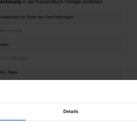
rechnung
in der Kassenbuch Vorlage anstellen:
assenbestand am Ende des Geschäftstages
 Wechselgeld
gaben
 Geschäftstages
 des Tages
s
retrograder Kassenbericht
bezeichnet. Das Ergebnis
nd dann rechnen Sie dieses zurück. Eine gegenteilige
iver Kassenbericht
bezeichnet:
Details
chäftstages
 Wechselgeld