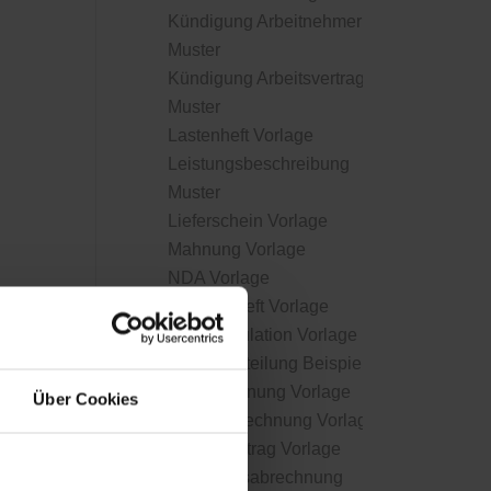
Kündigung Arbeitnehmer
Muster
Kündigung Arbeitsvertrag
Muster
Lastenheft Vorlage
Leistungsbeschreibung
Muster
Lieferschein Vorlage
Mahnung Vorlage
NDA Vorlage
Pflichtenheft Vorlage
Preiskalkulation Vorlage
Pressemitteilung Beispiel
Privatrechnung Vorlage
Über Cookies
Proformarechnung Vorlage
Projektauftrag Vorlage
Provisionsabrechnung