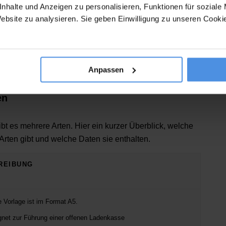
nhalte und Anzeigen zu personalisieren, Funktionen für soziale
ben
Website zu analysieren. Sie geben Einwilligung zu unseren Cook
äftstages
 des Tages
Anpassen
en
bt es mehrere Arten. Hier ein kurzer Überblick, welche
rten gibt und welche Daten sie enthalten.
REIBUNG
e Vorlage ist im Format A5.
gnet zur Führung einer offenen Ladenkasse