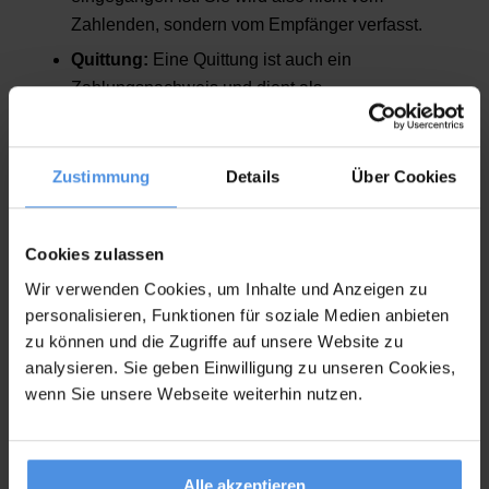
Zahlenden, sondern vom Empfänger verfasst.
Quittung:
Eine Quittung ist auch ein
Zahlungsnachweis und dient als
Empfangsbestätigung einer Zahlung. Sie kommt
am häufigsten bei Barzahlungen zum Einsatz
und kann jede Art von Zahlung bestätigen.
Zustimmung
Details
Über Cookies
Wann ein
Zahlungsnachweis freiwillig oder
Cookies zulassen
vorgeschrieben
ist und welche Nachweise rechtlich
gültig sind, hängt von der jeweiligen Situation ab. Es
Wir verwenden Cookies, um Inhalte und Anzeigen zu
gibt für verschiedene Situationen eine
personalisieren, Funktionen für soziale Medien anbieten
Gesetzesgrundlage. Ein Beispiel ist
§ 676 BGB
, bei
zu können und die Zugriffe auf unsere Website zu
analysieren. Sie geben Einwilligung zu unseren Cookies,
dem es um den Nachweis der Ausführung von
wenn Sie unsere Webseite weiterhin nutzen.
Zahlungsvorgängen geht.
Zahlungsnachweis Vorlage
Alle akzeptieren