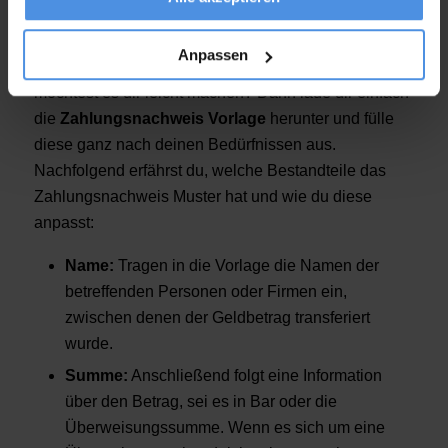
richtig ausfüllen
Anpassen
Du brauchst einen Nachweis für eine Zahlung und
möchtest es dir leicht machen? Dann lade dir einfach
die
Zahlungsnachweis Vorlage
herunter und fülle
diese ganz nach deinen Bedürfnissen aus.
Nachfolgend erfährst du, welche Bestandteile das
Zahlungsnachweis Muster hat und wie du diese
anpasst:
Name:
Tragen in die Vorlage die Namen der
betreffenden Personen oder Firmen ein,
zwischen denen der Geldbetrag transferiert
wurde.
Summe:
Anschließend folgt eine Information
über den Betrag, sei es in Bar oder die
Überweisungssumme. Wenn es sich um eine