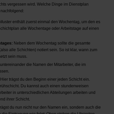
ichts vergessen wird. Welche Dinge im Dienstplan
r nachfolgend:
uster enthält zuerst einmal den Wochentag, um den es
 Schichtplan alle Wochentage oder Arbeitstage auf einen
stages:
Neben dem Wochentag sollte die gesamte
 (also alle Schichten) notiert sein. So ist klar, wann zum
etzt sein muss.
ntereinander die Namen der Mitarbeiter, die im
ssen.
:
Hier trägst du den Beginn einer jeden Schicht ein.
 Frühschicht. Du kannst auch einen stundenweisen
beiter in unterschiedlichen Abteilungen arbeiten und
d ihrer Schicht.
 trägst du nun nicht nur den Namen ein, sondern auch die
h die Eintragung wie folgt: Oben stehen die Uhrzeiten