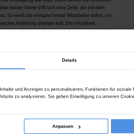
tte beider Werte trifft sich eine Zelle, die mit dem
d. So weiß der entsprechende Mitarbeiter sofort, um
welcher Abteilung arbeiten soll. Die einzelnen
mit verschiedenen Farben markiert sein, sodass diese
e erfasst werden können.
plan kostenlos bei uns und lade dir das Muster einfach
Details
nuten mit der Planung fertig und kannst dich entspannt
nhalte und Anzeigen zu personalisieren, Funktionen für soziale
Website zu analysieren. Sie geben Einwilligung zu unseren Cook
t sevDesk erstellen
Anpassen