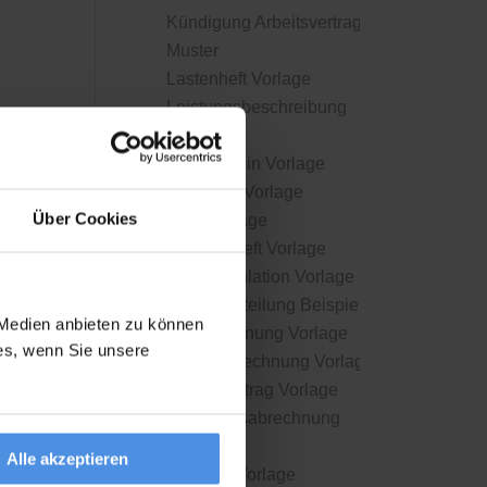
Kündigung Arbeitsvertrag
Muster
Lastenheft Vorlage
Leistungsbeschreibung
Muster
Lieferschein Vorlage
Mahnung Vorlage
Über Cookies
NDA Vorlage
Pflichtenheft Vorlage
Preiskalkulation Vorlage
Pressemitteilung Beispiel
 Medien anbieten zu können
Privatrechnung Vorlage
ies, wenn Sie unsere
Proformarechnung Vorlage
Projektauftrag Vorlage
Provisionsabrechnung
Muster
Alle akzeptieren
Quittung Vorlage