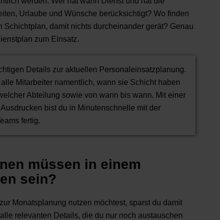
htlich werden. Wer hat wann Dienst und hat die
ten, Urlaube und Wünsche berücksichtigt? Wo finden
en Schichtplan, damit nichts durcheinander gerät? Genau
Dienstplan zum Einsatz.
ichtigen Details zur aktuellen Personaleinsatzplanung.
alle Mitarbeiter namentlich, wann sie Schicht haben
elcher Abteilung sowie von wann bis wann. Mit einer
Ausdrucken bist du in Minutenschnelle mit der
ams fertig.
onen müssen in einem
ten sein?
zur Monatsplanung nutzen möchtest, sparst du damit
t alle relevanten Details, die du nur noch austauschen