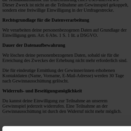
Dieser Zweck ist nicht an die Teilnahme am Gewinnspiel gekoppelt,
sondern eine freiwillige Einwilligung in der Umfragestrecke.
Rechtsgrundlage für die Datenverarbeitung
Wir verarbeiten deine personenbezogenen Daten auf Grundlage der
Einwilligung gem. Art. 6 Abs. 1 S. 1 lit. a DSGVO.
Dauer der Datenaufbewahrung
Wir löschen deine personenbezogenen Daten, sobald sie für die
Erreichung des Zweckes der Erhebung nicht mehr erforderlich sind.
Die für eindeutige Ermittlung der Gewinner/innen erhobenen
Kontaktdaten (Name, Vorname, E-Mail-Adresse) werden 30 Tage
nach Gewinnausschüttung gelöscht.
Widerrufs- und Beseitigungsmöglichkeit
Du kannst deine Einwilligung zur Teilnahme an unserem
Gewinnspiel jederzeit widerrufen. Eine Teilnahme an der
Gewinnausschüttung ist durch den Widerruf nicht mehr möglich.