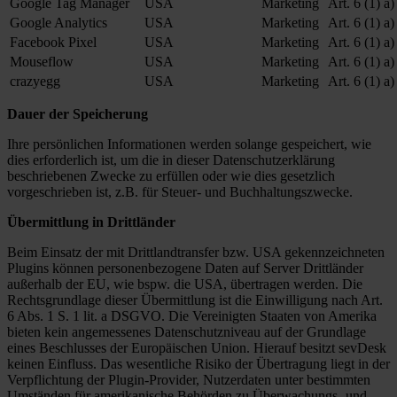
Google Tag Manager
USA
Marketing
Art. 6 (1) a)
Google Analytics
USA
Marketing
Art. 6 (1) a)
Facebook Pixel
USA
Marketing
Art. 6 (1) a)
Mouseflow
USA
Marketing
Art. 6 (1) a)
crazyegg
USA
Marketing
Art. 6 (1) a)
Dauer der Speicherung
Ihre persönlichen Informationen werden solange gespeichert, wie
dies erforderlich ist, um die in dieser Datenschutzerklärung
beschriebenen Zwecke zu erfüllen oder wie dies gesetzlich
vorgeschrieben ist, z.B. für Steuer- und Buchhaltungszwecke.
Übermittlung in Drittländer
Beim Einsatz der mit Drittlandtransfer bzw. USA gekennzeichneten
Plugins können personenbezogene Daten auf Server Drittländer
außerhalb der EU, wie bspw. die USA, übertragen werden. Die
Rechtsgrundlage dieser Übermittlung ist die Einwilligung nach Art.
6 Abs. 1 S. 1 lit. a DSGVO. Die Vereinigten Staaten von Amerika
bieten kein angemessenes Datenschutzniveau auf der Grundlage
eines Beschlusses der Europäischen Union. Hierauf besitzt sevDesk
keinen Einfluss. Das wesentliche Risiko der Übertragung liegt in der
Verpflichtung der Plugin-Provider, Nutzerdaten unter bestimmten
Umständen für amerikanische Behörden zu Überwachungs- und