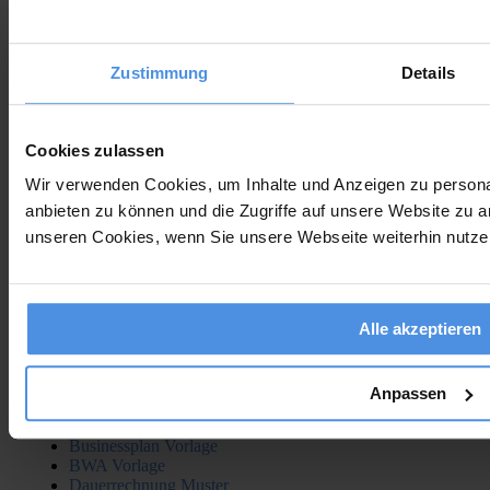
Zustimmung
Details
Vorlagen
Cookies zulassen
Abschlagsrechnung Muster
Wir verwenden Cookies, um Inhalte und Anzeigen zu personal
AGB Muster
Angebotsvorlage
anbieten zu können und die Zugriffe auf unsere Website zu a
Angebotsvorlage Kleinunternehmer
unseren Cookies, wenn Sie unsere Webseite weiterhin nutze
Anzahlungsrechnung Muster
Arbeitsvertrag Minijob Muster
Arbeitszeugnis Muster
Aufhebungsvertrag Muster
Auftragsbestätigung Muster
Alle akzeptieren
Befristeter Arbeitsvertrag Muster
Besprechungsprotokoll Vorlage
Bewirtungsbeleg Vorlage
Anpassen
Bilanz Vorlage
Budgetplanung Vorlage
Businessplan Vorlage
BWA Vorlage
Dauerrechnung Muster