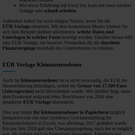
Wer etwas Erfahrung mit Excel hat, kann mit einer solchen
Vorlage sehr
schnell arbeiten
.
Außerdem haben Sie noch einigen Nutzen, wenn Sie die
EÜR Vorlage
einsetzen. Mit dem kostenlosen Muster können Sie
sich zum Beispiel darüber informieren,
welche Daten und
Unterlagen in welcher Form
benötigt werden. Darüber hinaus hilft
eine EÜR-Vorlage, ein besseres Verständnis für die
einzelnen
Finanzvorgänge
innerhalb des Unternehmens zu erhalten.
EÜR Vorlage Kleinunternehmer
Auch für
Kleinunternehmer
ist es nicht notwendig, die EÜR der
Steuererklärung beizufügen, sofern die
Grenze von 17.500 Euro
(Jahresgewinn)
nicht überschritten wurde. Wer darüber liegt, muss
dem Finanzamt aufgrund eines Beschlusses von 2004 eine
detaillierte
EÜR Vorlage
übermitteln.
Dies war bisher
für Kleinunternehmer in Papierform
möglich
(beispielsweise mit einer formlosen Gewinnermittlung für
Kleinunternehmer in Excel), was allerdings 2017 geändert wurde.
Für das Jahr 2018 galt eine Übergangsregelung, nach der es möglich
war, die Anlage noch in Papierform abzugeben. Allerdings nur