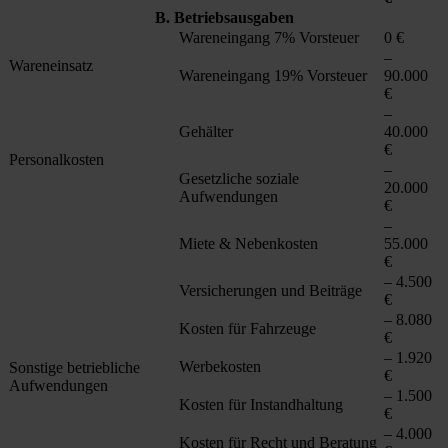
B. Betriebsausgaben
Wareneingang 7% Vorsteuer
0 €
–
Wareneinsatz
Wareneingang 19% Vorsteuer
90.000
€
–
Gehälter
40.000
€
Personalkosten
–
Gesetzliche soziale
20.000
Aufwendungen
€
–
Miete & Nebenkosten
55.000
€
– 4.500
Versicherungen und Beiträge
€
– 8.080
Kosten für Fahrzeuge
€
– 1.920
Werbekosten
Sonstige betriebliche
€
Aufwendungen
– 1.500
Kosten für Instandhaltung
€
– 4.000
Kosten für Recht und Beratung