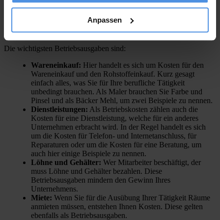
Anpassen
Als Betriebsausgaben werden
alle Kosten
bezeichnet, die Sie für
die Ausübung Ihrer
betrieblichen Tätigkeit aufwenden
müssen.
Die wichtigsten Betriebsausgaben sind:
Wareneinkauf:
Hier handelt es sich um Kosten für den
Wareneinkauf und den Rohstoffeinkauf. Kurz gesagt
einfach alles, was Sie für Ihre berufliche Tätigkeit
unbedingt brauchen. Als Maler brauchen Sie Farbe und
Pinsel und als Bäcker Mehl, um zwei Beispiele zu nennen.
Dienstleistungen:
Als Betriebskosten zählen auch die
Kosten für eine Dienstleistung, welche für ein anderes
Unternehmen erbracht wird. In der Regel handelt es sich
um die Kosten für Telefon- und Internetanschluss, für
Reparaturen oder um die Kosten für eine Beratung, um
auch hier einige Beispiele zu nennen.
Löhne und Gehälter:
Wer Mitarbeiter beschäftigt, der
muss Löhne und Gehälter bezahlen. Diese
Betriebsausgaben mindern den Gewinn Ihres
Unternehmens.
Miete:
Wenn Sie für die Ausübung Ihrer Tätigkeit Räume
anmieten müssen, entstehen Ihnen Kosten. Diese gelten
ebenfalls als Betriebsausgaben.